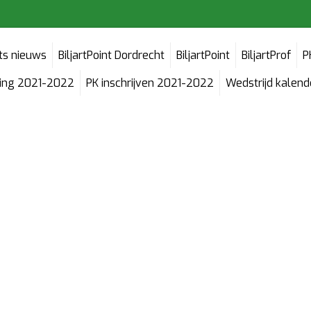
cts nieuws
BiljartPoint Dordrecht
BiljartPoint
BiljartProf
P
ving 2021-2022
PK inschrijven 2021-2022
Wedstrijd kalen